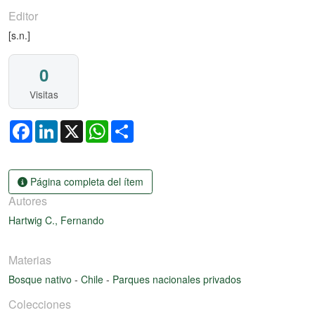
Editor
[s.n.]
0
Visitas
Facebook
LinkedIn
X
WhatsApp
Share
Página completa del ítem
Autores
Hartwig C., Fernando
Materias
Bosque nativo
-
Chile
-
Parques nacionales privados
Colecciones