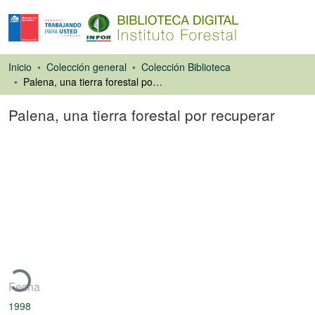
Inicio
Colección general
Colección Biblioteca
Palena, una tierra forestal por recuperar
Palena, una tierra forestal por recuperar
Artículo de revista
argando...
Fecha
1998