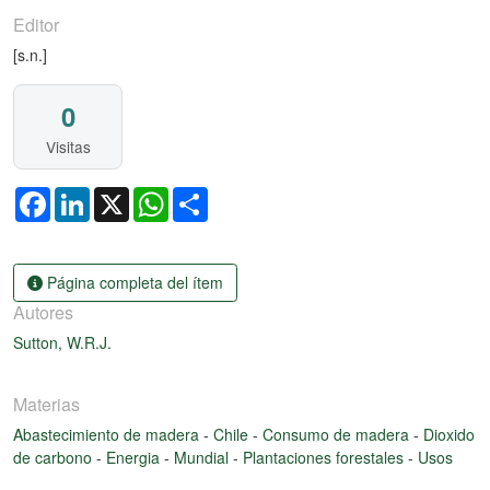
Editor
[s.n.]
0
Visitas
Facebook
LinkedIn
X
WhatsApp
Share
Página completa del ítem
Autores
Sutton, W.R.J.
Materias
Abastecimiento de madera
-
Chile
-
Consumo de madera
-
Dioxido
de carbono
-
Energia
-
Mundial
-
Plantaciones forestales
-
Usos