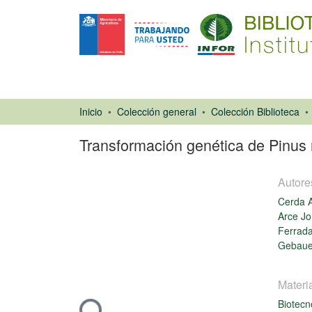
Inicio
Colección general
Colección Biblioteca
Transformación genética de Pinus
Autore
Cerda A
Arce Jo
Ferrada
Gebaue
Artículo de
revista
Materi
Cargando...
Biotecn