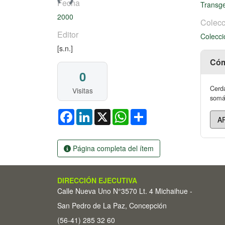
Fecha
Transg
2000
Colecc
Editor
Colecci
[s.n.]
Cóm
0
Cerda
Visitas
somát
Facebook
LinkedIn
X
WhatsApp
Share
Página completa del ítem
DIRECCIÓN EJECUTIVA
Calle Nueva Uno N°3570 Lt. 4 Michaihue -
San Pedro de La Paz, Concepción
(56-41) 285 32 60