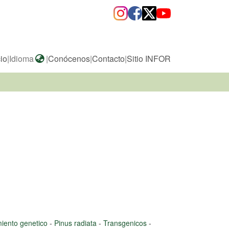
cio
|
Idioma
|
Conócenos
|
Contacto
|
Sitio INFOR
iento genetico
-
Pinus radiata
-
Transgenicos
-