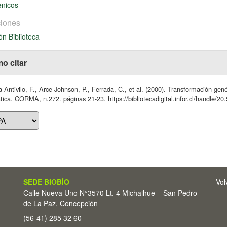
enicos
iones
ón Biblioteca
o citar
 Antivilo, F., Arce Johnson, P., Ferrada, C., et al. (2000). Transformación ge
ica. CORMA, n.272. páginas 21-23. https://bibliotecadigital.infor.cl/handle/2
SEDE BIOBÍO
Vol
Calle Nueva Uno N°3570 Lt. 4 Michaihue – San Pedro
de La Paz, Concepción
(56-41) 285 32 60