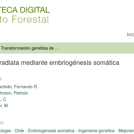
Ini
Transformación genética de Pinus radiata mediante embriogénesis somática
 radiata mediante embriogénesis somática
s
ntivilo, Fernando R.
hnson, Patricio
, C.
r, M.
as
ologia
-
Chile
-
Embriogenesis somatica
-
Ingenieria genetica
-
Mejoram