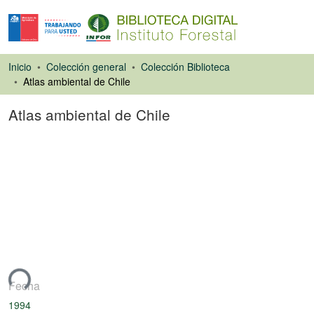
Inicio
Colección general
Colección Biblioteca
Atlas ambiental de Chile
Atlas ambiental de Chile
Libro
ando...
Fecha
1994