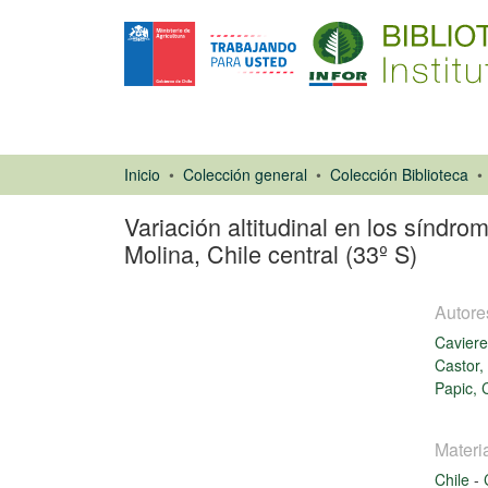
Inicio
Colección general
Colección Biblioteca
Variación altitudinal en los síndro
Molina, Chile central (33º S)
Autore
Caviere
Castor,
Papic, 
Artículo de
revista
Materi
Chile
-