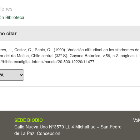
iones
ón Biblioteca
o citar
res, L., Castor, C., Papic, C.. (1999). Variación altitudinal en los síndromes d
a del río Molina, Chile central (33º S). Gayana Botanica, v.56, n.2. páginas 1
://bibliotecadigital.infor.cl/handle/20.500.12220/11477
SEDE BIOBÍO
Vol
Calle Nueva Uno N°3570 Lt. 4 Michaihue – San Pedro
de La Paz, Concepción