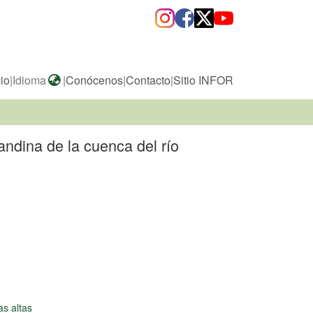
cio
|
Idioma
|
Conócenos
|
Contacto
|
Sitio INFOR
andina de la cuenca del río
s altas