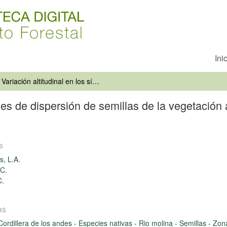
Ini
Variación altitudinal en los síndromes de dispersión de semillas de la vegetación andina de la cuenca del río Molina, Chile central (33º S)
mes de dispersión de semillas de la vegetación 
s
s, L.A.
 C.
C.
as
Cordillera de los andes
-
Especies nativas
-
Rio molina
-
Semillas
-
Zona