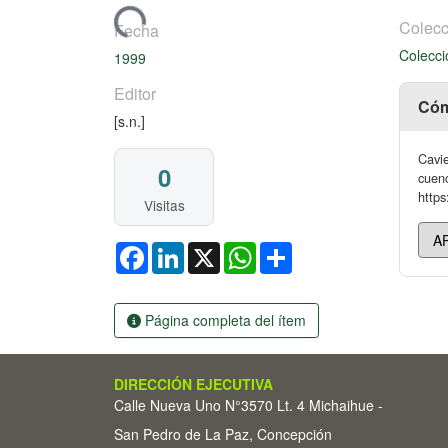
Cargando...
Colecc
Fecha
Colecci
1999
Editor
Cóm
[s.n.]
Cavie
0
cuenc
https
Visitas
Facebook
LinkedIn
X
WhatsApp
Share
Página completa del ítem
DIRECCIÓN EJECUTIVA
Calle Nueva Uno N°3570 Lt. 4 Michaihue -
San Pedro de La Paz, Concepción