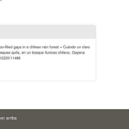
o-filled gaps in a chilean rain forest = Cuándo un claro
husquea quila, en un bosque lluvioso chileno. Gayana
0.12220/11486
ver arriba