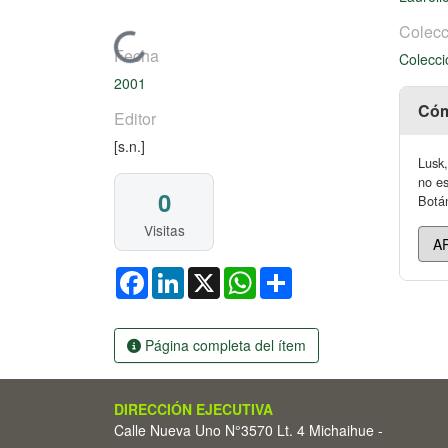
Colecc
Cargando...
Fecha
Colecci
2001
Cóm
Editor
[s.n.]
Lusk,
no es
0
Botán
Visitas
Facebook
LinkedIn
X
WhatsApp
Share
Página completa del ítem
DIRECCIÓN EJECUTIVA
Calle Nueva Uno N°3570 Lt. 4 Michaihue -