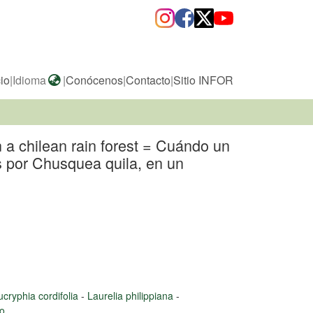
cio
|
Idioma
|
Conócenos
|
Contacto
|
Sitio INFOR
n a chilean rain forest = Cuándo un
os por Chusquea quila, en un
ucryphia cordifolia
-
Laurelia philippiana
-
o