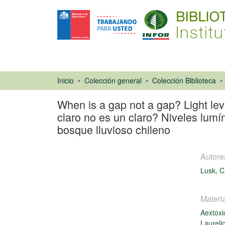
Inicio
Colección general
Colección Biblioteca
When is a gap not a gap? Light lev
claro no es un claro? Niveles lumí
bosque lluvioso chileno
Autore
Lusk, C
Materi
Artículo de
Aextox
revista
Laureli