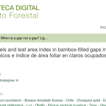
Ini
When is a gap not a gap? Light levels and leaf area index in bamboo-filled gaps in a chilean rain forest = Cuándo un claro no es un claro? Niveles lumínicos e índice de área foliar en claros ocupados por Chusquea quila, en un bosque lluvioso chileno
els and leaf area index in bamboo-filled gaps i
nicos e índice de área foliar en claros ocupad
s
hristopher H.
as
icon punctatum
-
Bosque templado lluvioso
-
Chile
-
Chusquea quila
-
E
opsis philippiana
-
Luz
-
Olivillo
-
Parque nacional puyehue
-
Tepa
-
Ulm