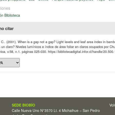
iones
ón Biblioteca
o citar
 C.. (2001). When is a gap not a gap? Light levels and leaf area index in bambo
 un claro? Niveles lumínicos e índice de área foliar en claros ocupados por C
ica, v.58, n.1. páginas 025-030. https://bibliotecadigital.infor.cl/handle/20.50
SEDE BIOBÍO
Vol
Calle Nueva Uno N°3570 Lt. 4 Michaihue – San Pedro