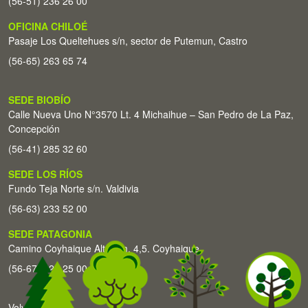
(56-51) 236 26 00
OFICINA CHILOÉ
Pasaje Los Queltehues s/n, sector de Putemun, Castro
(56-65) 263 65 74
SEDE BIOBÍO
Calle Nueva Uno N°3570 Lt. 4 Michaihue – San Pedro de La Paz,
Concepción
(56-41) 285 32 60
SEDE LOS RÍOS
Fundo Teja Norte s/n. Valdivia
(56-63) 233 52 00
SEDE PATAGONIA
Camino Coyhaique Alto Km. 4,5. Coyhaique
(56-67) 226 25 00
Volver arriba