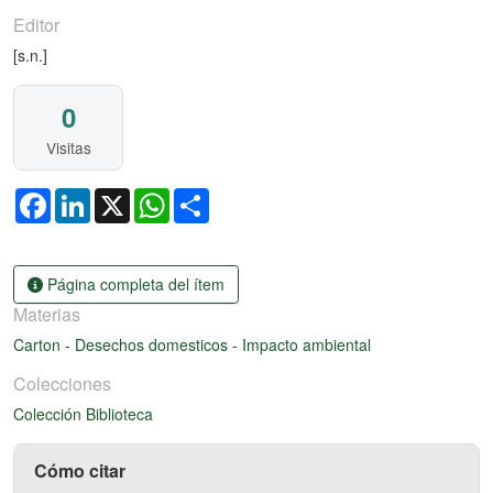
Editor
[s.n.]
0
Visitas
Facebook
LinkedIn
X
WhatsApp
Share
Página completa del ítem
Materias
Carton
-
Desechos domesticos
-
Impacto ambiental
Colecciones
Colección Biblioteca
Cómo citar