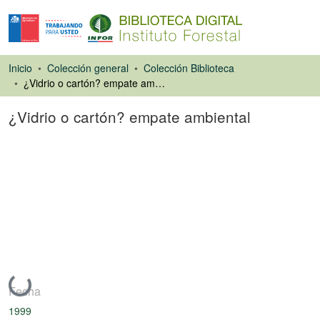
Inicio
Colección general
Colección Biblioteca
¿Vidrio o cartón? empate ambiental
¿Vidrio o cartón? empate ambiental
Artículo de revista
Cargando...
Fecha
1999