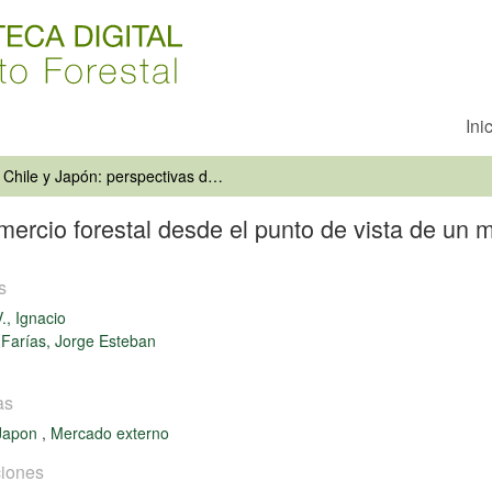
Ini
Chile y Japón: perspectivas del comercio forestal desde el punto de vista de un mediano exportador maderero
omercio forestal desde el punto de vista de un
s
., Ignacio
 Farías, Jorge Esteban
as
Japon
,
Mercado externo
iones