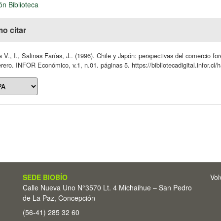
ón Biblioteca
o citar
 V., I., Salinas Farías, J.. (1996). Chile y Japón: perspectivas del comercio f
ero. INFOR Económico, v.1, n.01. páginas 5. https://bibliotecadigital.infor.c
SEDE BIOBÍO
Vol
Calle Nueva Uno N°3570 Lt. 4 Michaihue – San Pedro
de La Paz, Concepción
(56-41) 285 32 60