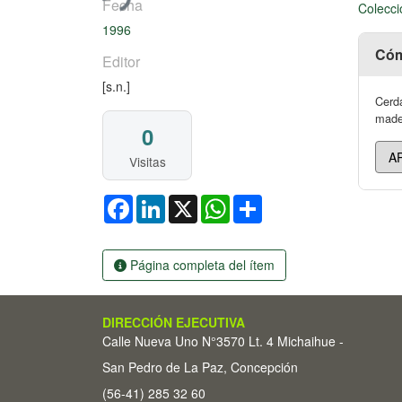
Fecha
Colecci
1996
Cóm
Editor
[s.n.]
Cerda
mader
0
Visitas
Facebook
LinkedIn
X
WhatsApp
Share
Página completa del ítem
DIRECCIÓN EJECUTIVA
Calle Nueva Uno N°3570 Lt. 4 Michaihue -
San Pedro de La Paz, Concepción
(56-41) 285 32 60