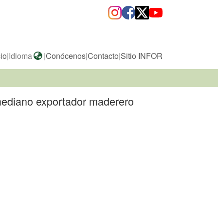
cio
|
Idioma
|
Conócenos
|
Contacto
|
Sitio INFOR
 mediano exportador maderero