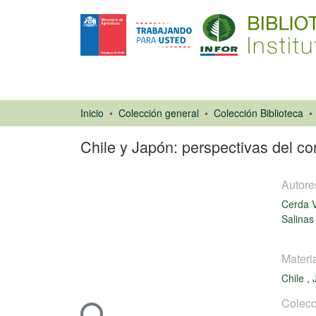
Inicio
Colección general
Colección Biblioteca
Chile y Japón: perspectivas del c
Autore
Cerda V
Salinas
Artículo de
Materi
revista
Chile
,
Cargando...
Colecc