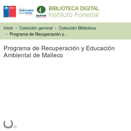
Inicio
Colección general
Colección Biblioteca
Programa de Recuperación y Educación Ambiental de Malleco
Programa de Recuperación y Educación
Ambiental de Malleco
Libro
Cargando...
Fecha