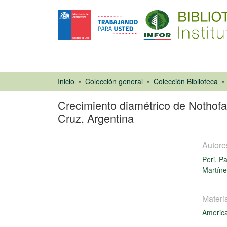
Inicio
Colección general
Colección Biblioteca
Crecimiento diamétrico de Nothofa
Cruz, Argentina
Autore
Peri, Pa
Martíne
Artículo de
Materi
revista
America