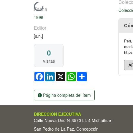
Colecc
Cargando...
Fecha
Colecci
1996
Cóm
Editor
[s.n.]
Peri,
media
0
https
Visitas
Facebook
LinkedIn
X
WhatsApp
Share
Página completa del ítem
DIRECCIÓN EJECUTIVA
Calle Nueva Uno N°3570 Lt. 4 Michaihue -
San Pedro de La Paz, Concepción