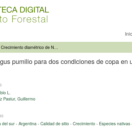
Ini
Crecimiento diamétrico de Nothofagus pumilio para dos condiciones de copa en un sitio de calidad media en Santa Cruz, Argentina
gus pumilio para dos condiciones de copa en u
s
blo L.
z Pastur, Guillermo
as
 del sur
-
Argentina
-
Calidad de sitio
-
Crecimiento
-
Especies nativas