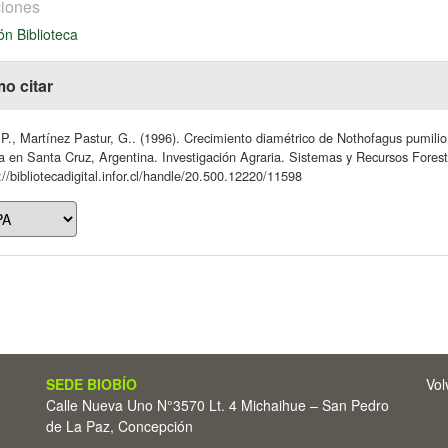
iones
ón Biblioteca
o citar
 P., Martínez Pastur, G.. (1996). Crecimiento diamétrico de Nothofagus pumilio
 en Santa Cruz, Argentina. Investigación Agraria. Sistemas y Recursos Foresta
://bibliotecadigital.infor.cl/handle/20.500.12220/11598
SEDE BIOBÍO
Vol
Calle Nueva Uno N°3570 Lt. 4 Michaihue – San Pedro
de La Paz, Concepción