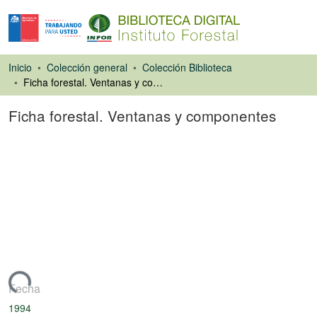
Inicio
Colección general
Colección Biblioteca
Ficha forestal. Ventanas y componentes
Ficha forestal. Ventanas y componentes
Artículo de revista
rgando...
Fecha
1994