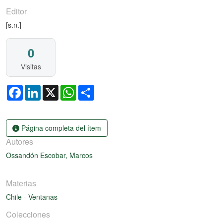
Editor
[s.n.]
0
Visitas
Facebook
LinkedIn
X
WhatsApp
Share
Página completa del ítem
Autores
Ossandón Escobar, Marcos
Materias
Chile
-
Ventanas
Colecciones