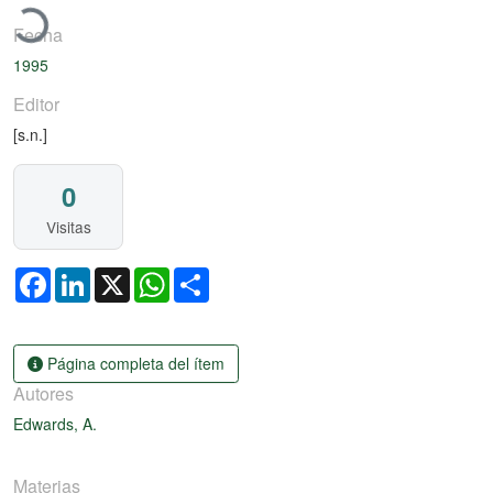
Fecha
1995
Editor
[s.n.]
0
Visitas
Facebook
LinkedIn
X
WhatsApp
Share
Página completa del ítem
Autores
Edwards, A.
Materias