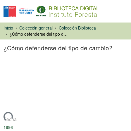
Inicio
Colección general
Colección Biblioteca
¿Cómo defenderse del tipo de cambio?
¿Cómo defenderse del tipo de cambio?
Artículo de revista
rgando...
Fecha
1996