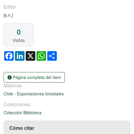
Editor
[s.n.]
0
Visitas
Facebook
LinkedIn
X
WhatsApp
Share
Página completa del ítem
Materias
Chile
-
Exportaciones forestales
Colecciones
Colección Biblioteca
Cómo citar