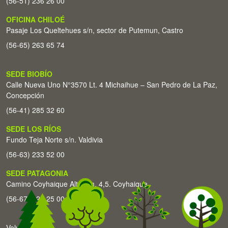
(56-51) 236 26 00
OFICINA CHILOÉ
Pasaje Los Queltehues s/n, sector de Putemun, Castro
(56-65) 263 65 74
SEDE BIOBÍO
Calle Nueva Uno N°3570 Lt. 4 Michaihue – San Pedro de La Paz,
Concepción
(56-41) 285 32 60
SEDE LOS RÍOS
Fundo Teja Norte s/n. Valdivia
(56-63) 233 52 00
SEDE PATAGONIA
Camino Coyhaique Alto Km. 4,5. Coyhaique
(56-67) 226 25 00
Volver arriba