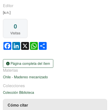
Editor
[s.n.]
0
Visitas
Facebook
LinkedIn
X
WhatsApp
Share
Página completa del ítem
Materias
Chile
-
Madereo mecanizado
Colecciones
Colección Biblioteca
Cómo citar