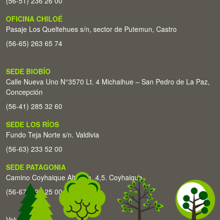
(56-51) 236 26 00
OFICINA CHILOÉ
Pasaje Los Queltehues s/n, sector de Putemun, Castro
(56-65) 263 65 74
SEDE BIOBÍO
Calle Nueva Uno N°3570 Lt. 4 Michaihue – San Pedro de La Paz,
Concepción
(56-41) 285 32 60
SEDE LOS RÍOS
Fundo Teja Norte s/n. Valdivia
(56-63) 233 52 00
SEDE PATAGONIA
Camino Coyhaique Alto Km. 4,5. Coyhaique
(56-67) 226 25 00
Volver arriba