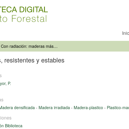
Ini
Con radiación: maderas más duras, resistentes y estables
 resistentes y estables
s
or, P.
as
Madera densificada
-
Madera irradiada
-
Madera-plastico
-
Plastico-ma
iones
ón Biblioteca