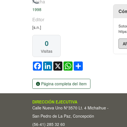
Cargando...
Fecha
1998
Cóm
Editor
Sotom
[s.n.]
https
0
Visitas
Facebook
LinkedIn
X
WhatsApp
Share
Página completa del ítem
DIRECCIÓN EJECUTIVA
Calle Nueva Uno N°3570 Lt. 4 Michaihue -
San Pedro de La Paz, Concepción
(56-41) 285 32 60