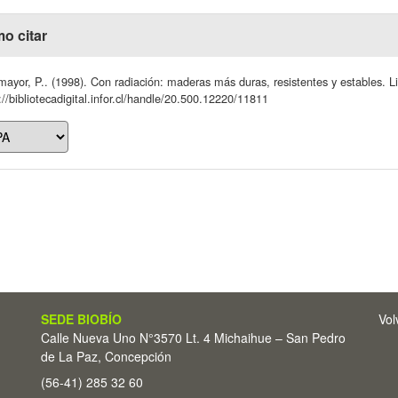
o citar
ayor, P.. (1998). Con radiación: maderas más duras, resistentes y estables. L
://bibliotecadigital.infor.cl/handle/20.500.12220/11811
SEDE BIOBÍO
Vol
Calle Nueva Uno N°3570 Lt. 4 Michaihue – San Pedro
de La Paz, Concepción
(56-41) 285 32 60