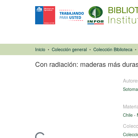
Inicio
Colección general
Colección Biblioteca
Con radiación: maderas más duras,
Autore
Sotomay
Materi
Artículo de
Chile
-
revista
Colecc
Colecci