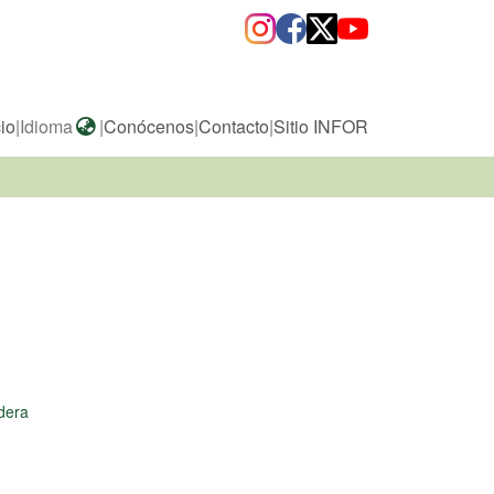
cio
|
Idioma
|
Conócenos
|
Contacto
|
Sitio INFOR
dera