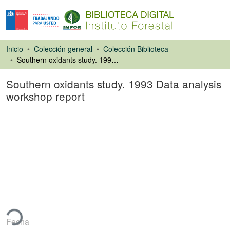
Inicio
Colección general
Colección Biblioteca
Southern oxidants study. 1993 Data analysis workshop report
Southern oxidants study. 1993 Data analysis
workshop report
Libro
ando...
Fecha