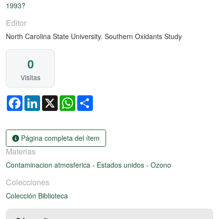
1993?
Editor
North Carolina State University. Southern Oxidants Study
0
Visitas
Facebook
LinkedIn
X
WhatsApp
Share
Página completa del ítem
Materias
Contaminacion atmosferica
-
Estados unidos
-
Ozono
Colecciones
Colección Biblioteca