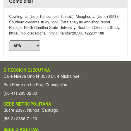
Cómo citar
Cowling, E. (Ed.), Fehsenfeld, F. (Ed.), Meagher, J. (Ed.). (1993?).
Southern oxidants study. 1993 Data analysis workshop report.
Raleigh: North Carolina State University. Southern Oxidants Study.
https://bibliotecadigital.infor.cl/handle/20.500.12220/1188
DIRECCIÓN EJECUTIVA
Calle Nueva Uno N°3570 Lt. 4 Michaihue -
San Pedro de La Paz, Concepción
(56-41) 285 32 60
SEDE METROPOLITANA
Sucre 2397, Ñuñoa, Santiago
(56-2) 2366 71 20
SEDE DIAGUITAS