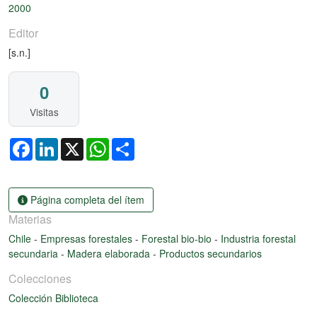
2000
Editor
[s.n.]
0
Visitas
Facebook
LinkedIn
X
WhatsApp
Share
Página completa del ítem
Materias
Chile
-
Empresas forestales
-
Forestal bio-bio
-
Industria forestal
secundaria
-
Madera elaborada
-
Productos secundarios
Colecciones
Colección Biblioteca