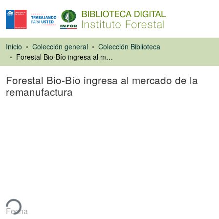
Inicio
Colección general
Colección Biblioteca
Forestal Bio-Bío ingresa al mercado de la remanufactura
Forestal Bio-Bío ingresa al mercado de la
remanufactura
Artículo de revista
ndo...
Fecha