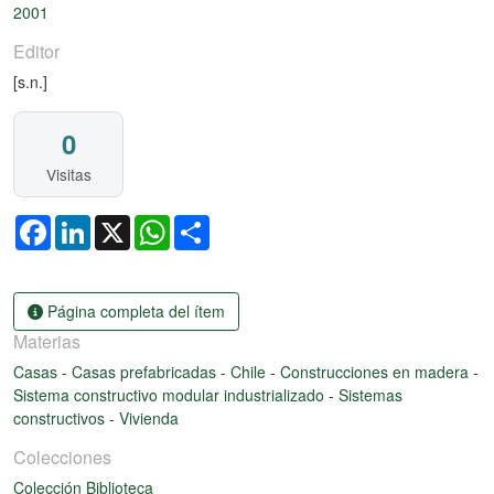
Cargando...
2001
Editor
[s.n.]
0
Visitas
Facebook
LinkedIn
X
WhatsApp
Share
Página completa del ítem
Materias
Casas
-
Casas prefabricadas
-
Chile
-
Construcciones en madera
-
Sistema constructivo modular industrializado
-
Sistemas
constructivos
-
Vivienda
Colecciones
Colección Biblioteca