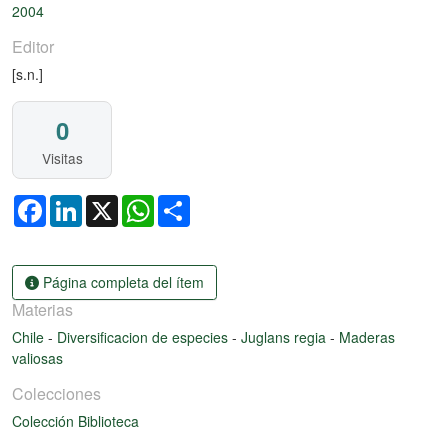
2004
Editor
[s.n.]
0
Visitas
Facebook
LinkedIn
X
WhatsApp
Share
Página completa del ítem
Materias
Chile
-
Diversificacion de especies
-
Juglans regia
-
Maderas
valiosas
Colecciones
Colección Biblioteca