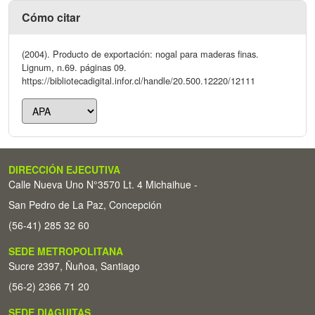
Cómo citar
(2004). Producto de exportación: nogal para maderas finas.
Lignum, n.69. páginas 09.
https://bibliotecadigital.infor.cl/handle/20.500.12220/12111
DIRECCIÓN EJECUTIVA
Calle Nueva Uno N°3570 Lt. 4 Michaihue -
San Pedro de La Paz, Concepción
(56-41) 285 32 60
SEDE METROPOLITANA
Sucre 2397, Ñuñoa, Santiago
(56-2) 2366 71 20
SEDE DIAGUITAS