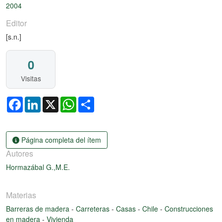
2004
Editor
[s.n.]
0
Visitas
Facebook
LinkedIn
X
WhatsApp
Share
Página completa del ítem
Autores
Hormazábal G.,M.E.
Materias
Barreras de madera
-
Carreteras
-
Casas
-
Chile
-
Construcciones
en madera
-
Vivienda