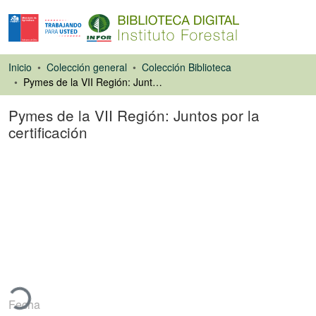
Inicio
Colección general
Colección Biblioteca
Pymes de la VII Región: Juntos por la certificación
Pymes de la VII Región: Juntos por la
certificación
Artículo de revista
gando...
Fecha