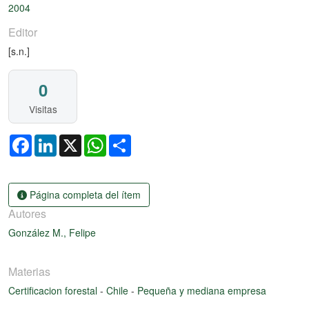
2004
Editor
[s.n.]
0
Visitas
Facebook
LinkedIn
X
WhatsApp
Share
Página completa del ítem
Autores
González M., Felipe
Materias
Certificacion forestal
-
Chile
-
Pequeña y mediana empresa