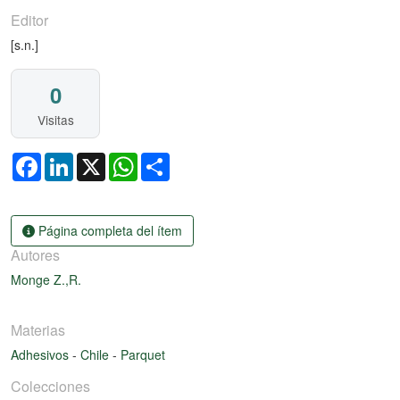
Editor
[s.n.]
0
Visitas
Facebook
LinkedIn
X
WhatsApp
Share
Página completa del ítem
Autores
Monge Z.,R.
Materias
Adhesivos
-
Chile
-
Parquet
Colecciones