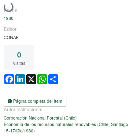
Cargando...
Fecha
1980
Editor
CONAF
0
Visitas
Facebook
LinkedIn
X
WhatsApp
Share
Página completa del ítem
Autor institucional
Corporación Nacional Forestal (Chile)
Economía de los recursos naturales renovables (Chile, Santiago :
15-17/Dic/1980)