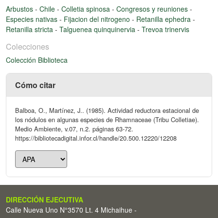
Arbustos
-
Chile
-
Colletia spinosa
-
Congresos y reuniones
-
Especies nativas
-
Fijacion del nitrogeno
-
Retanilla ephedra
-
Retanilla stricta
-
Talguenea quinquinervia
-
Trevoa trinervis
Colecciones
Colección Biblioteca
Cómo citar
Balboa, O., Martínez, J.. (1985). Actividad reductora estacional de
los nódulos en algunas especies de Rhamnaceae (Tribu Colletiae).
Medio Ambiente, v.07, n.2. páginas 63-72.
https://bibliotecadigital.infor.cl/handle/20.500.12220/12208
DIRECCIÓN EJECUTIVA
Calle Nueva Uno N°3570 Lt. 4 Michaihue -