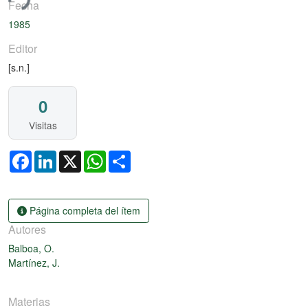
ndo...
Fecha
1985
Editor
[s.n.]
0
Visitas
Facebook
LinkedIn
X
WhatsApp
Share
Página completa del ítem
Autores
Balboa, O.
Martínez, J.
Materias