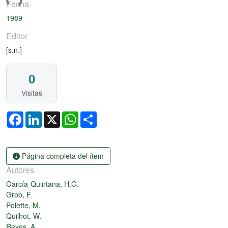
ando...
Fecha
1989
Editor
[s.n.]
0
Visitas
Facebook
LinkedIn
X
WhatsApp
Share
Página completa del ítem
Autores
García-Quintana, H.G.
Grob, F.
Polette, M.
Quilhot, W.
Reyes, A.