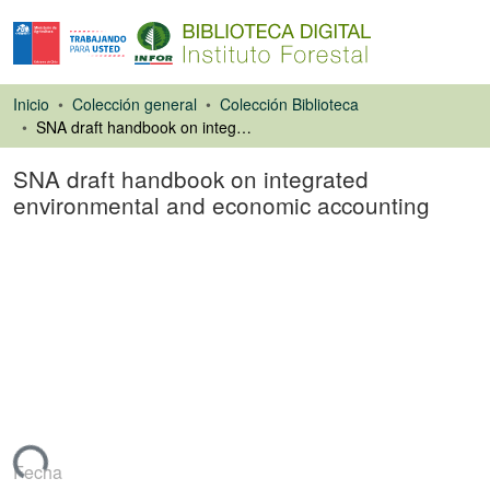
Inicio
Colección general
Colección Biblioteca
SNA draft handbook on integrated environmental and economic accounting
SNA draft handbook on integrated
environmental and economic accounting
Libro
rgando...
Fecha