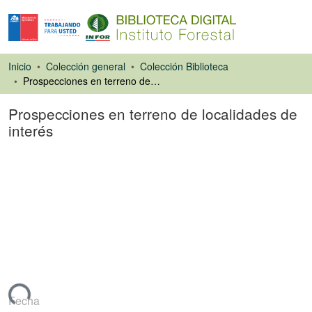
Inicio
Colección general
Colección Biblioteca
Prospecciones en terreno de localidades de interés
Prospecciones en terreno de localidades de
interés
Artículo de revista
gando...
Fecha