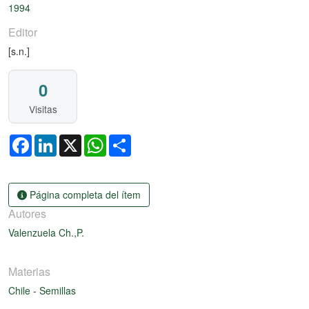
1994
Editor
[s.n.]
0
Visitas
Facebook
LinkedIn
X
WhatsApp
Share
Página completa del ítem
Autores
Valenzuela Ch.,P.
Materias
Chile
-
Semillas