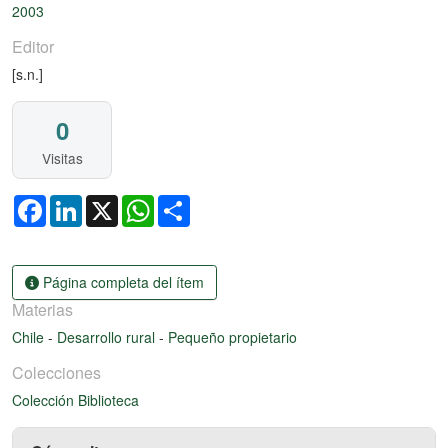
2003
Editor
[s.n.]
0
Visitas
Facebook
LinkedIn
X
WhatsApp
Share
Página completa del ítem
Materias
Chile
-
Desarrollo rural
-
Pequeño propietario
Colecciones
Colección Biblioteca