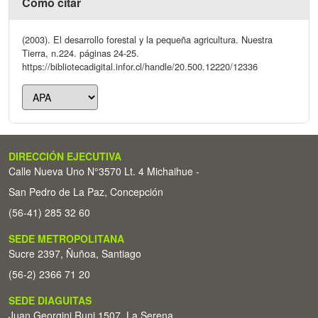
Cómo citar
(2003). El desarrollo forestal y la pequeña agricultura. Nuestra
Tierra, n.224. páginas 24-25.
https://bibliotecadigital.infor.cl/handle/20.500.12220/12336
DIRECCIÓN EJECUTIVA
Calle Nueva Uno N°3570 Lt. 4 Michaihue -
San Pedro de La Paz, Concepción
(56-41) 285 32 60
SEDE METROPOLITANA
Sucre 2397, Ñuñoa, Santiago
(56-2) 2366 71 20
SEDE DIAGUITAS
Juan Georgini Runi 1507, La Serena