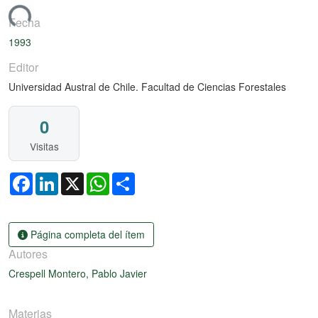
gando...
Fecha
1993
Editor
Universidad Austral de Chile. Facultad de Ciencias Forestales
0
Visitas
Facebook
LinkedIn
X
WhatsApp
Share
Página completa del ítem
Autores
Crespell Montero, Pablo Javier
Materias