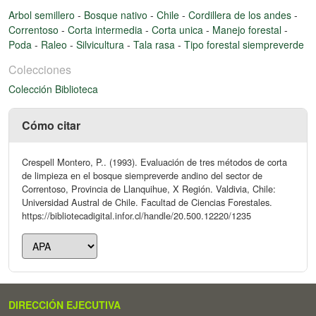
Arbol semillero
-
Bosque nativo
-
Chile
-
Cordillera de los andes
-
Correntoso
-
Corta intermedia
-
Corta unica
-
Manejo forestal
-
Poda
-
Raleo
-
Silvicultura
-
Tala rasa
-
Tipo forestal siempreverde
Colecciones
Colección Biblioteca
Cómo citar
Crespell Montero, P.. (1993). Evaluación de tres métodos de corta
de limpieza en el bosque siempreverde andino del sector de
Correntoso, Provincia de Llanquihue, X Región. Valdivia, Chile:
Universidad Austral de Chile. Facultad de Ciencias Forestales.
https://bibliotecadigital.infor.cl/handle/20.500.12220/1235
DIRECCIÓN EJECUTIVA