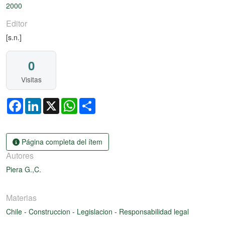
2000
Editor
[s.n.]
0
Visitas
Facebook
LinkedIn
X
WhatsApp
Share
Página completa del ítem
Autores
Piera G.,C.
Materias
Chile
-
Construccion
-
Legislacion
-
Responsabilidad legal