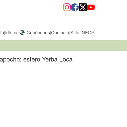
cio
|
Idioma
|
Conócenos
|
Contacto
|
Sitio INFOR
 Mapocho: estero Yerba Loca