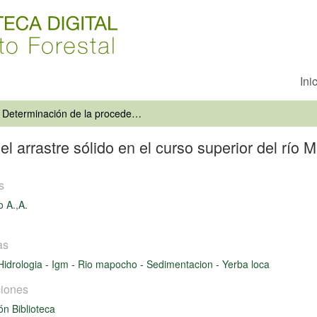
Ini
Determinación de la procedencia del arrastre sólido en el curso superior del río Mapocho: estero Yerba Loca
l arrastre sólido en el curso superior del río
s
o A.,A.
as
Hidrologia
-
Igm
-
Rio mapocho
-
Sedimentacion
-
Yerba loca
iones
ón Biblioteca