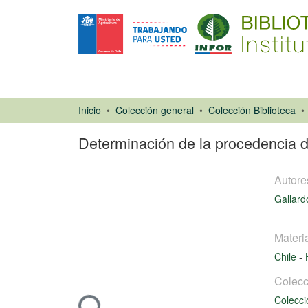
Inicio
Colección general
Colección Biblioteca
Determinación de la procedencia de
Autore
Gallard
Materi
Artículo de
Chile
-
revista
Colecc
Cargando...
Colecci