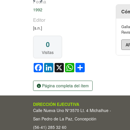
Fecha
1992
Cóm
Editor
Galla
[s.n.]
Revis
0
Visitas
Facebook
LinkedIn
X
WhatsApp
Share
Página completa del ítem
DIRECCIÓN EJECUTIVA
Calle Nueva Uno N°3570 Lt. 4 Michaihue -
San Pedro de La Paz, Concepción
(56-41) 285 32 60