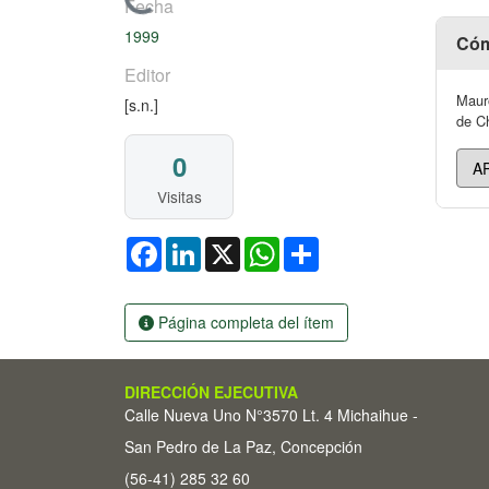
Cargando...
Fecha
1999
Cóm
Editor
Mauro
[s.n.]
de Ch
0
Visitas
Facebook
LinkedIn
X
WhatsApp
Share
Página completa del ítem
DIRECCIÓN EJECUTIVA
Calle Nueva Uno N°3570 Lt. 4 Michaihue -
San Pedro de La Paz, Concepción
(56-41) 285 32 60