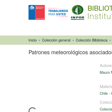
Inicio
Colección general
Colección Biblioteca
Patrones meteorológicos asociados
Autore
Mauro 
Materi
Artículo de
Chile
-
revista
Colecc
Colecci