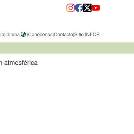
cio
|
Idioma
|
Conócenos
|
Contacto
|
Sitio INFOR
n atmosférica