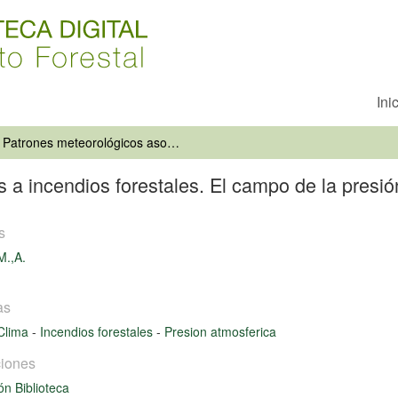
Ini
Patrones meteorológicos asociados a incendios forestales. El campo de la presión atmosférica
 a incendios forestales. El campo de la presió
s
M.,A.
as
Clima
-
Incendios forestales
-
Presion atmosferica
iones
ón Biblioteca