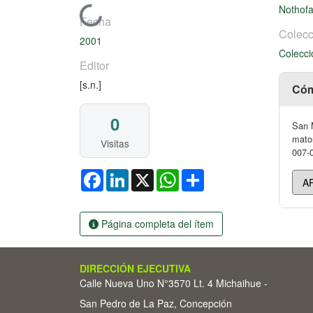
Nothof
Cargando...
Fecha
Colecc
2001
Colecci
Editor
[s.n.]
Cóm
0
San M
mator
Visitas
007-0
Facebook
LinkedIn
X
WhatsApp
Share
Página completa del ítem
DIRECCIÓN EJECUTIVA
Calle Nueva Uno N°3570 Lt. 4 Michaihue -
San Pedro de La Paz, Concepción