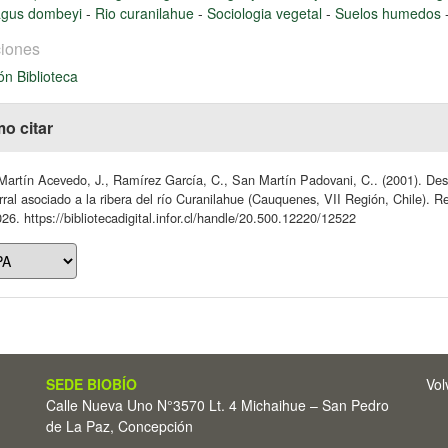
agus dombeyi
-
Rio curanilahue
-
Sociologia vegetal
-
Suelos humedos
iones
ón Biblioteca
o citar
artín Acevedo, J., Ramírez García, C., San Martín Padovani, C.. (2001). Descri
ral asociado a la ribera del río Curanilahue (Cauquenes, VII Región, Chile). Re
26. https://bibliotecadigital.infor.cl/handle/20.500.12220/12522
SEDE BIOBÍO
Vol
Calle Nueva Uno N°3570 Lt. 4 Michaihue – San Pedro
de La Paz, Concepción