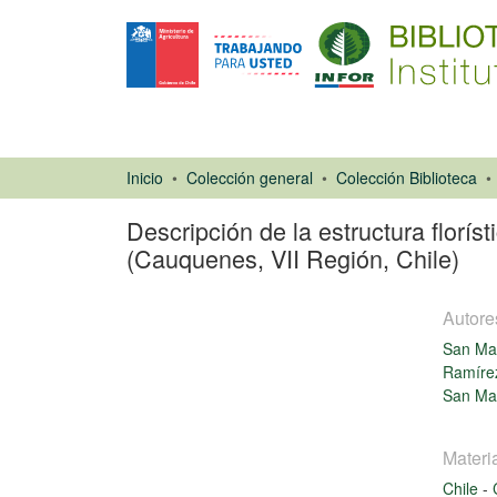
Inicio
Colección general
Colección Biblioteca
Descripción de la estructura florís
(Cauquenes, VII Región, Chile)
Autore
San Mar
Ramírez
San Mar
Artículo de
revista
Materi
Chile
-