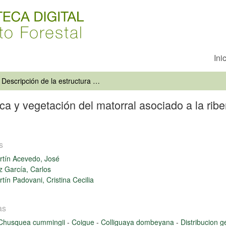
Ini
Descripción de la estructura florística y vegetación del matorral asociado a la ribera del río Curanilahue (Cauquenes, VII Región, Chile)
tica y vegetación del matorral asociado a la rib
s
tín Acevedo, José
 García, Carlos
tín Padovani, Cristina Cecilia
as
Chusquea cummingii
-
Coigue
-
Colliguaya dombeyana
-
Distribucion 