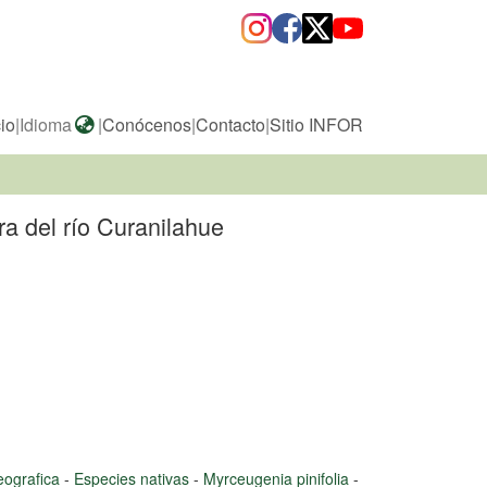
cio
|
Idioma
|
Conócenos
|
Contacto
|
Sitio INFOR
era del río Curanilahue
geografica
-
Especies nativas
-
Myrceugenia pinifolia
-