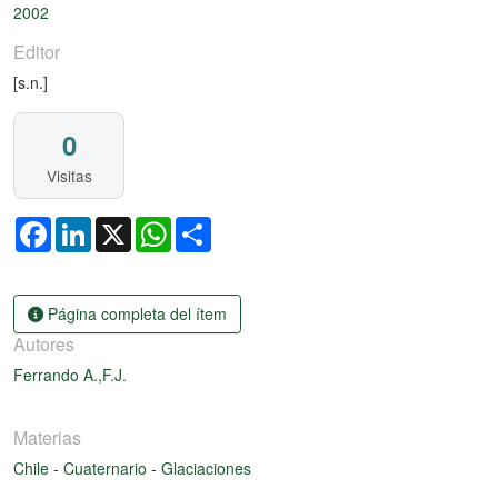
2002
Editor
[s.n.]
0
Visitas
Facebook
LinkedIn
X
WhatsApp
Share
Página completa del ítem
Autores
Ferrando A.,F.J.
Materias
Chile
-
Cuaternario
-
Glaciaciones