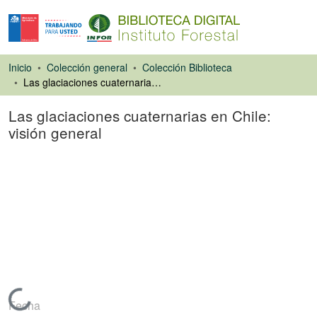
Inicio
Colección general
Colección Biblioteca
Las glaciaciones cuaternarias en Chile: visión general
Las glaciaciones cuaternarias en Chile:
visión general
Artículo de revista
Cargando...
Fecha