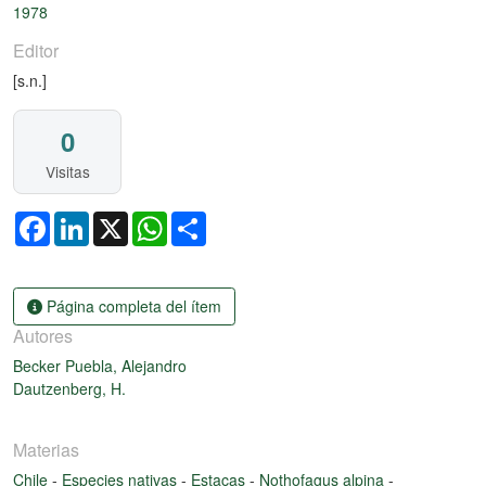
1978
Editor
[s.n.]
0
Visitas
Facebook
LinkedIn
X
WhatsApp
Share
Página completa del ítem
Autores
Becker Puebla, Alejandro
Dautzenberg, H.
Materias
Chile
-
Especies nativas
-
Estacas
-
Nothofagus alpina
-