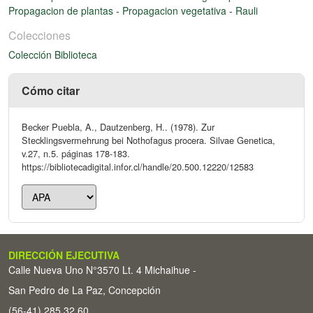
Propagacion de plantas
-
Propagacion vegetativa
-
Rauli
Colecciones
Colección Biblioteca
Cómo citar
Becker Puebla, A., Dautzenberg, H.. (1978). Zur
Stecklingsvermehrung bei Nothofagus procera. Silvae Genetica,
v.27, n.5. páginas 178-183.
https://bibliotecadigital.infor.cl/handle/20.500.12220/12583
DIRECCIÓN EJECUTIVA
Calle Nueva Uno N°3570 Lt. 4 Michaihue -
San Pedro de La Paz, Concepción
(56-41) 285 32 60