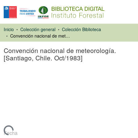
Inicio
Colección general
Colección Biblioteca
Convención nacional de meteorología. [Santiago, Chile. Oct/1983]
Convención nacional de meteorología.
[Santiago, Chile. Oct/1983]
Libro
Cargando...
Fecha