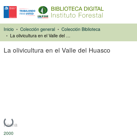
Inicio
Colección general
Colección Biblioteca
La olivicultura en el Valle del Huasco
La olivicultura en el Valle del Huasco
Artículo de revista
Cargando...
Fecha
2000