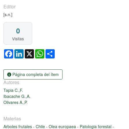
Editor
[s.n.]
0
Visitas
Facebook
LinkedIn
X
WhatsApp
Share
Página completa del ítem
Autores
Tapia C.,F.
Ibacache G.,A.
Olivares A.,P.
Materias
Arboles frutales
-
Chile
-
Olea europaea
-
Patologia forestal
-