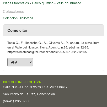
Plagas forestales
-
Raleo quimico
-
Valle del huasco
Colecciones
Colección Biblioteca
Cómo citar
Tapia C., F., Ibacache G., A., Olivares A., P.. (2000). La olivicultura
en el Valle del Huasco. Tierra Adentro, n.35. páginas 32-35.
https://bibliotecadigital.infor.cl/handle/20.500.12220/12665
DIRECCIÓN EJECUTIVA
Calle Nueva Uno N°3570 Lt. 4 Michaihue -
San Pedro de La Paz, Concepción
(56-41) 285 32 60