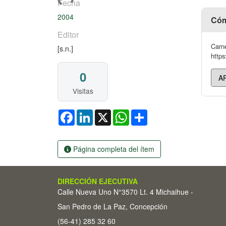
Fecha
2004
Cóm
Editor
Carne
[s.n.]
https
0
Visitas
Facebook
LinkedIn
X
WhatsApp
Share
Página completa del ítem
DIRECCIÓN EJECUTIVA
Calle Nueva Uno N°3570 Lt. 4 Michaihue -
San Pedro de La Paz, Concepción
(56-41) 285 32 60