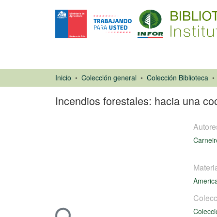
Inicio
Colección general
Colección Biblioteca
Incendios forestales: hacia una co
Autore
Carneir
Materi
Artículo de
America
revista
Colecc
Colecci
Cargando...