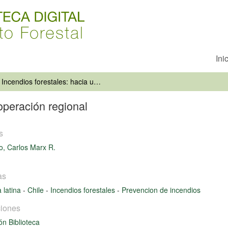
Ini
Incendios forestales: hacia una cooperación regional
operación regional
s
o, Carlos Marx R.
as
 latina
-
Chile
-
Incendios forestales
-
Prevencion de incendios
iones
ón Biblioteca