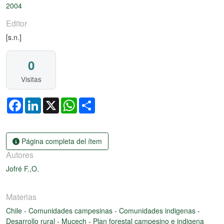
2004
Editor
[s.n.]
0
Visitas
Facebook
LinkedIn
X
WhatsApp
Share
Página completa del ítem
Autores
Jofré F.,O.
Materias
Chile
-
Comunidades campesinas
-
Comunidades indigenas
-
Desarrollo rural
-
Mucech
-
Plan forestal campesino e indigena