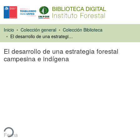
Inicio
Colección general
Colección Biblioteca
El desarrollo de una estrategia forestal campesina e indígena
El desarrollo de una estrategia forestal
campesina e indígena
Artículo de revista
ando...
Fecha