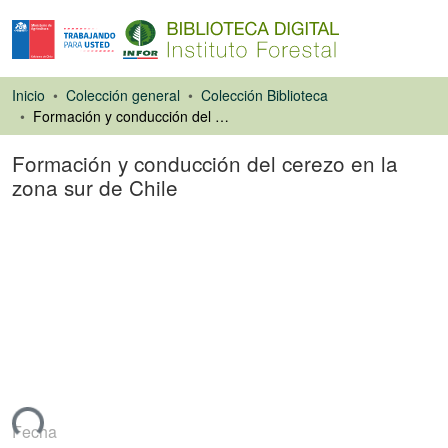
Inicio
Colección general
Colección Biblioteca
Formación y conducción del cerezo en la zona sur de Chile
Formación y conducción del cerezo en la
zona sur de Chile
Artículo de revista
ando...
Fecha