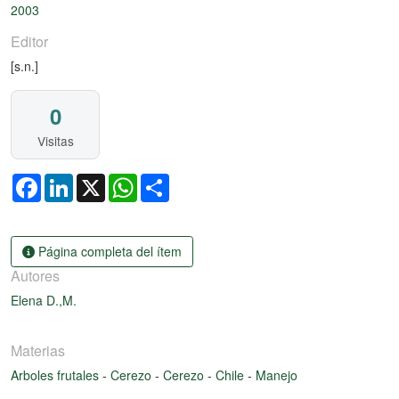
2003
Editor
[s.n.]
0
Visitas
Facebook
LinkedIn
X
WhatsApp
Share
Página completa del ítem
Autores
Elena D.,M.
Materias
Arboles frutales
-
Cerezo
-
Cerezo
-
Chile
-
Manejo