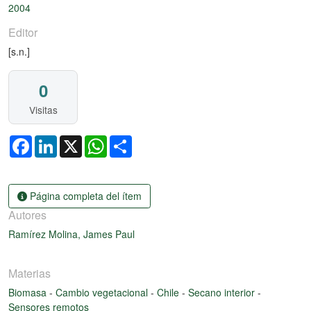
2004
Editor
[s.n.]
0
Visitas
Facebook
LinkedIn
X
WhatsApp
Share
Página completa del ítem
Autores
Ramírez Molina, James Paul
Materias
Biomasa
-
Cambio vegetacional
-
Chile
-
Secano interior
-
Sensores remotos