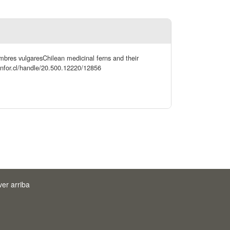
mbres vulgaresChilean medicinal ferns and their
.infor.cl/handle/20.500.12220/12856
ver arriba