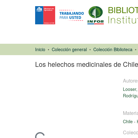
Inicio
Colección general
Colección Biblioteca
Los helechos medicinales de Chile
Autore
Looser,
Rodrígu
Artículo de
Materi
revista
Chile
-
Colecc