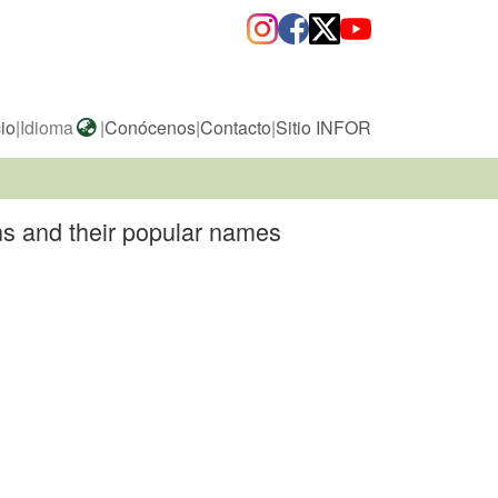
cio
|
Idioma
|
Conócenos
|
Contacto
|
Sitio INFOR
ns and their popular names