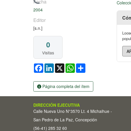
Cargando...
Fecha
Colecci
2004
Cóm
Editor
[s.n.]
Loose
popul
0
Visitas
Facebook
LinkedIn
X
WhatsApp
Share
Página completa del ítem
DIRECCIÓN EJECUTIVA
Calle Nueva Uno N°3570 Lt. 4 Michaihue -
San Pedro de La Paz, Concepción
(56-41) 285 32 60