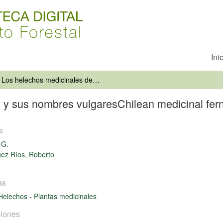
Ini
Los helechos medicinales de Chile y sus nombres vulgaresChilean medicinal ferns and their popular names
 y sus nombres vulgaresChilean medicinal fer
s
 G.
ez Ríos, Roberto
as
Helechos
-
Plantas medicinales
iones