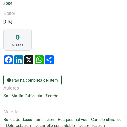
2004
Editor
[s.n.]
0
Visitas
Facebook
LinkedIn
X
WhatsApp
Share
Página completa del ítem
Autores
San Martín Zubicueta, Ricardo
Materias
Bonos de descontaminacion
-
Bosques nativos
-
Cambio climatico
-
Deforestacion
-
Desarrollo sustentable
-
Desertificacion
-