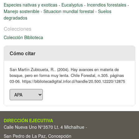
Especies nativas y exoticas
-
Eucalyptus
-
Incendios forestales
-
Manejo sostenible
-
Situacion mundial forestal
-
Suelos
degradados
Colecciones
Colección Biblioteca
Cómo citar
San Martín Zubicueta, R.. (2004). Hay avances en materia de
bosque, pero en forma muy lenta. Chile Forestal, n.305. páginas
03-06. https://bibliotecadigital.infor.cl/handle/20.500.12220/12875
DIRECCIÓN EJECUTIVA
Calle Nueva Uno N°3570 Lt. 4 Michaihue -
San Pedro de La Paz, Concepción