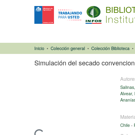
Inicio
Colección general
Colección Biblioteca
Simulación del secado convencion
Autore
Salinas
Alvear,
Ananías
Artículo de
revista
Materi
Chile
-