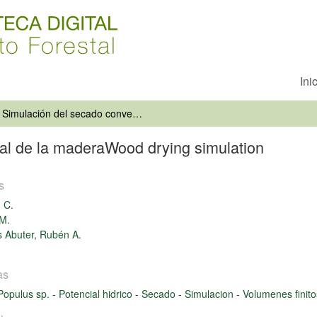
Ini
Simulación del secado convencional de la maderaWood drying simulation
al de la maderaWood drying simulation
s
, C.
 M.
 Abuter, Rubén A.
as
Populus sp.
-
Potencial hidrico
-
Secado
-
Simulacion
-
Volumenes finito