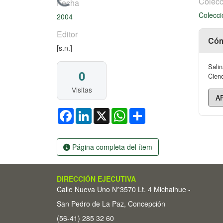
Cargando...
Colecc
Fecha
Colecci
2004
Editor
Cóm
[s.n.]
Salin
0
Cienc
Visitas
Facebook
LinkedIn
X
WhatsApp
Share
Página completa del ítem
DIRECCIÓN EJECUTIVA
Calle Nueva Uno N°3570 Lt. 4 Michaihue -
San Pedro de La Paz, Concepción
(56-41) 285 32 60