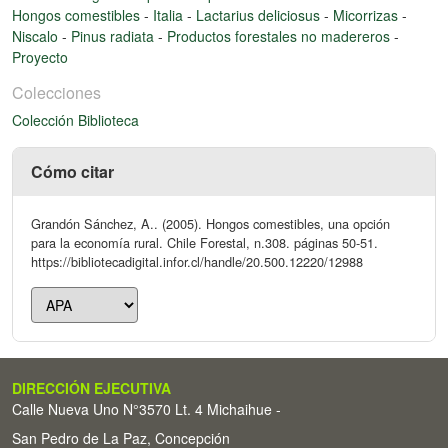
Hongos comestibles
-
Italia
-
Lactarius deliciosus
-
Micorrizas
-
Niscalo
-
Pinus radiata
-
Productos forestales no madereros
-
Proyecto
Colecciones
Colección Biblioteca
Cómo citar
Grandón Sánchez, A.. (2005). Hongos comestibles, una opción
para la economía rural. Chile Forestal, n.308. páginas 50-51.
https://bibliotecadigital.infor.cl/handle/20.500.12220/12988
DIRECCIÓN EJECUTIVA
Calle Nueva Uno N°3570 Lt. 4 Michaihue -
San Pedro de La Paz, Concepción