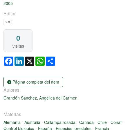
Cargando...
2005
Editor
[s.n.]
0
Visitas
Facebook
LinkedIn
X
WhatsApp
Share
Página completa del ítem
Autores
Grandón Sánchez, Angélica del Carmen
Materias
Alemania
-
Australia
-
Callampa rosada
-
Canada
-
Chile
-
Conaf
-
Control biologico
-
España
-
Especies forestales
-
Francia
-