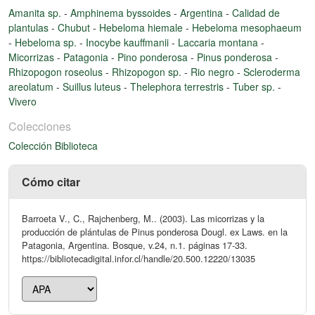
Amanita sp.
-
Amphinema byssoides
-
Argentina
-
Calidad de
plantulas
-
Chubut
-
Hebeloma hiemale
-
Hebeloma mesophaeum
-
Hebeloma sp.
-
Inocybe kauffmanii
-
Laccaria montana
-
Micorrizas
-
Patagonia
-
Pino ponderosa
-
Pinus ponderosa
-
Rhizopogon roseolus
-
Rhizopogon sp.
-
Rio negro
-
Scleroderma
areolatum
-
Suillus luteus
-
Thelephora terrestris
-
Tuber sp.
-
Vivero
Colecciones
Colección Biblioteca
Cómo citar
Barroeta V., C., Rajchenberg, M.. (2003). Las micorrizas y la
producción de plántulas de Pinus ponderosa Dougl. ex Laws. en la
Patagonia, Argentina. Bosque, v.24, n.1. páginas 17-33.
https://bibliotecadigital.infor.cl/handle/20.500.12220/13035