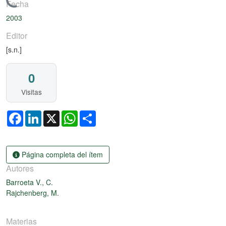
Cargando...
Fecha
2003
Editor
[s.n.]
0
Visitas
Facebook
LinkedIn
X
WhatsApp
Share
Página completa del ítem
Autores
Barroeta V., C.
Rajchenberg, M.
Materias