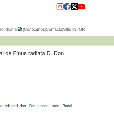
cio
|
Idioma
|
Conócenos
|
Contacto
|
Sitio INFOR
al de Pinus radiata D. Don
us radiata d. don
-
Raleo mecanizado
-
Rodal