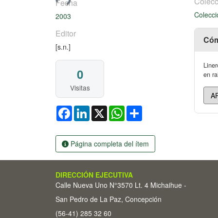
Colecc
Fecha
Colecci
2003
Editor
Cóm
[s.n.]
Liner
0
en ra
Visitas
Facebook
LinkedIn
X
WhatsApp
Share
Página completa del ítem
DIRECCIÓN EJECUTIVA
Calle Nueva Uno N°3570 Lt. 4 Michaihue -
San Pedro de La Paz, Concepción
(56-41) 285 32 60