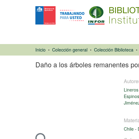
Inicio
Colección general
Colección Biblioteca
Daño a los árboles remanentes por
Autore
Lineros
Espinos
Jiménez
Artículo de
revista
Materi
Cargando...
Chile
-