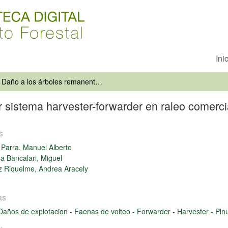
Ini
Daño a los árboles remanentes por sistema harvester-forwarder en raleo comercial de Pinus radiata D. Don
 sistema harvester-forwarder en raleo comerci
s
 Parra, Manuel Alberto
a Bancalari, Miguel
 Riquelme, Andrea Aracely
as
Daños de explotacion
-
Faenas de volteo
-
Forwarder
-
Harvester
-
Pin