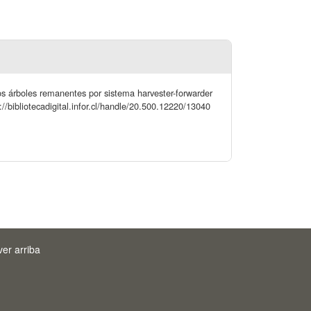
os árboles remanentes por sistema harvester-forwarder
//bibliotecadigital.infor.cl/handle/20.500.12220/13040
ver arriba