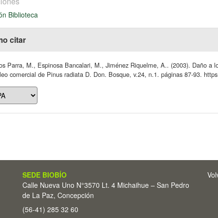
iones
ón Biblioteca
o citar
os Parra, M., Espinosa Bancalari, M., Jiménez Riquelme, A.. (2003). Daño a l
leo comercial de Pinus radiata D. Don. Bosque, v.24, n.1. páginas 87-93. https:
SEDE BIOBÍO
Vol
Calle Nueva Uno N°3570 Lt. 4 Michaihue – San Pedro
de La Paz, Concepción
(56-41) 285 32 60