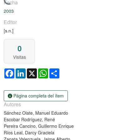
Cargando...
Fecha
2003
Editor
[s.n.]
0
Visitas
Facebook
LinkedIn
X
WhatsApp
Share
Página completa del ítem
Autores
Sánchez Olate, Manuel Eduardo
Escobar Rodríguez, René
Pereira Cancino, Guillermo Enrique
Ríos Leal, Darcy Graciela
Zapata Valenzuela, Jaime Alberto