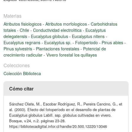
Materias
Atributos fisiologicos
-
Atributos morfologicos
-
Carbohidratos
totales
-
Chile
-
Conductividad electrolitica
-
Eucalyptus
delegatensis
-
Eucalyptus globulus
-
Eucalyptus nitens
-
Eucalyptus regnans
-
Eucalyptus sp.
-
Fotoperiodo
-
Pinus abies
-
Pinus sylvestris
-
Plantaciones forestales
-
Potencial de
crecimiento radicular
-
Vivero forestal los quillayes
Colecciones
Colección Biblioteca
Cómo citar
Sánchez Olate, M., Escobar Rodríguez, R., Pereira Cancino, G., et
al. (2003). Efecto del fotoperíodo en el desarrollo de plantas de
Eucalyptus globulus Labill. ssp. globulus cultivadas en vivero.
Bosque, v.24, n.2. páginas 23-28.
https://bibliotecadigital.infor.cl/handle/20.500.12220/13046