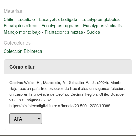
Materias
Chile
-
Eucalipto
-
Eucalyptus fastigata
-
Eucalyptus globulus
-
Eucalyptus nitens
-
Eucalyptus regnans
-
Eucalyptus viminalis
-
Manejo monte bajo
-
Plantaciones mixtas
-
Suelos
Colecciones
Colección Biblioteca
Cómo citar
Geldres Weiss, E., Marcoleta, A., Schlatter V., J.. (2004). Monte
Bajo, opción para tres especies de Eucaliptos en segunda rotación,
un caso en la provincia de Osorno, Décima Región, Chile. Bosque,
v.25, n.3. páginas 57-62.
https://bibliotecadigital.infor.cl/handle/20.500.12220/13088