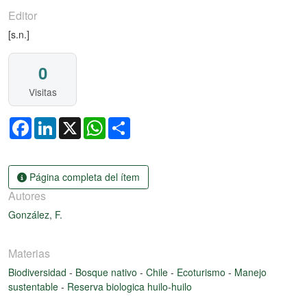
Editor
[s.n.]
0
Visitas
Facebook
LinkedIn
X
WhatsApp
Share
Página completa del ítem
Autores
González, F.
Materias
Biodiversidad
-
Bosque nativo
-
Chile
-
Ecoturismo
-
Manejo
sustentable
-
Reserva biologica huilo-huilo